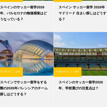
スペインのサッカー留学2026
スペイン サッカー留学 2026年
年、バルセロナの物価感覚はど
マドリード 住まい探しはどうす
うなっている？
る？
026.06.02
Q&A
2026.06.01
Q&A
スペインでサッカー留学をする
スペインのサッカー留学2026
際の2026年バレンシアのチーム
年、学校選びの注意点は？
探しはどうする？