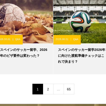
026.06.01
Q&A
2026.06.01
Q&A
スペインのサッカー留学、2026
スペインのサッカー留学2026年
年のビザ要件は変わった？
に向けた渡航準備チェックはこ
れで決まり？
1
2
…
65