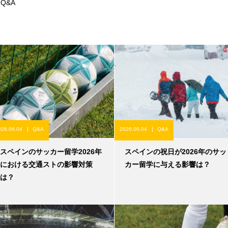
Q&A
026.06.04
Q&A
2026.06.04
Q&A
スペインのサッカー留学2026年
スペインの祝日が2026年のサッ
における交通ストの影響対策
カー留学に与える影響は？
は？