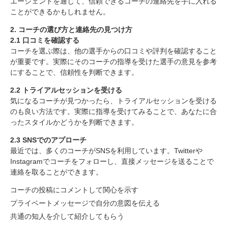
エージェントを通じて、信頼できるコーチの連絡先を手に入れる
ことができるかもしれません。
1.1 自己分析を行う
1.2 ネットワークを活用する
2. コーチの選び方と連絡先の見つけ方
1.3 専門のエージェントを利用する
2.1 口コミを確認する
2. コーチの選び方と連絡先の見つけ方
コーチを選ぶ際は、他の選手からの口コミや評判を確認すること
が重要です。実際にそのコーチの指導を受けた選手の意見を参考
2.1 口コミを確認する
にすることで、信頼性を判断できます。
2.2 トライアルセッションを受ける
2.3 SNSでのアプローチ
2.2 トライアルセッションを受ける
3. 海外でのコーチングの環境を理解する
気になるコーチが見つかったら、トライアルセッションを受ける
のも良い方法です。実際に指導を受けてみることで、あなたに合
3.1 各国のサッカー文化を知る
ったスタイルかどうかを判断できます。
3.2 コーチの資格や経験を確認する
3.3 コーチングスタイルを確認する
2.3 SNSでのアプローチ
まとめ
最近では、多くのコーチがSNSを利用しています。Twitterや
Instagramでコーチをフォローし、直接メッセージを送ることで
連絡を取ることができます。
コーチの投稿にコメントして関心を示す
プライベートメッセージで自分の意図を伝える
共通の知人を介して紹介してもらう