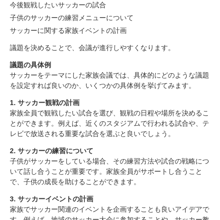
今後観戦したいサッカーの試合
子供のサッカーの練習メニューについて
1. サッカー観戦の計画
2. サッカーの練習について
サッカーに関する家族イベントの計画
3. サッカーイベントの計画
4. サッカー選手についての意見交換
議題を決めることで、会議が進行しやすくなります。
まとめ
議題の具体例
サッカーをテーマにした家族会議では、具体的にどのような議題
を設定すれば良いのか、いくつかの具体例を挙げてみます。
1. サッカー観戦の計画
家族全員で観戦したい試合を選び、観戦の日程や場所を決めるこ
とができます。例えば、近くのスタジアムで行われる試合や、テ
レビで放送される重要な試合を選ぶと良いでしょう。
2. サッカーの練習について
子供がサッカーをしている場合、その練習方法や試合の戦略につ
いて話し合うことが重要です。家族全員がサポートし合うこと
で、子供の成長を助けることができます。
3. サッカーイベントの計画
家族でサッカー関連のイベントを企画することも良いアイデアで
す。例えば、地域のサッカー大会に参加することや、サッカー教