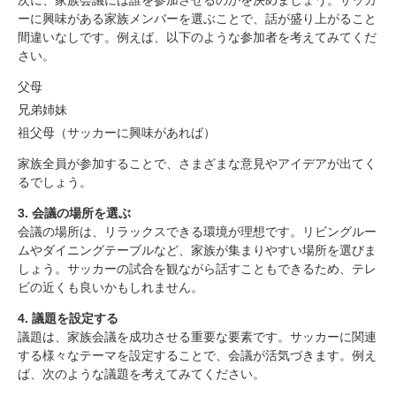
ーに興味がある家族メンバーを選ぶことで、話が盛り上がること
間違いなしです。例えば、以下のような参加者を考えてみてくだ
さい。
父母
兄弟姉妹
祖父母（サッカーに興味があれば）
家族全員が参加することで、さまざまな意見やアイデアが出てく
るでしょう。
3. 会議の場所を選ぶ
会議の場所は、リラックスできる環境が理想です。リビングルー
ムやダイニングテーブルなど、家族が集まりやすい場所を選びま
しょう。サッカーの試合を観ながら話すこともできるため、テレ
サッカーをテーマにした家族会議の重要性
ビの近くも良いかもしれません。
家族会議の開き方
4. 議題を設定する
1. 目的を明確にする
議題は、家族会議を成功させる重要な要素です。サッカーに関連
2. 参加者を決める
する様々なテーマを設定することで、会議が活気づきます。例え
3. 会議の場所を選ぶ
ば、次のような議題を考えてみてください。
4. 議題を設定する
議題の具体例