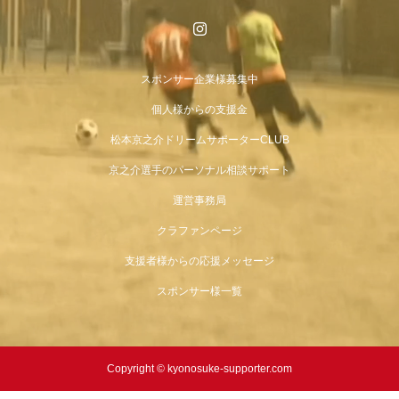
スポンサー企業様募集中
個人様からの支援金
松本京之介ドリームサポーターCLUB
京之介選手のパーソナル相談サポート
運営事務局
クラファンページ
支援者様からの応援メッセージ
スポンサー様一覧
Copyright © kyonosuke-supporter.com
企業さまへ
運営事務局