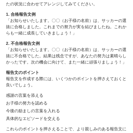
たの状況に合わせてアレンジしてみてください。
1. 合格報告文例
「お知らせいたします。〇〇（お子様の名前）は、サッカーの選
抜に合格しました。これまでの努力が実を結びましたね。これか
サッカーの親合格・不合格報告文例について
らも一緒に成長していきましょう！」
親が直面する問題
親の気持ちに寄り添う
2. 不合格報告文例
合格・不合格報告の文例
「お知らせいたします。〇〇（お子様の名前）は、サッカーの選
抜に不合格でした。結果は残念ですが、あなたの努力は素晴らし
1. 合格報告文例
かったです。次の機会に向けて、また一緒に頑張りましょう！」
2. 不合格報告文例
報告文のポイント
報告文のポイント
まとめ
報告文を作成する際には、いくつかのポイントを押さえておくと
良いでしょう。
感謝の言葉を添える
お子様の努力を認める
今後の励ましの言葉を入れる
具体的なエピソードを交える
これらのポイントを押さえることで、より親しみのある報告文に