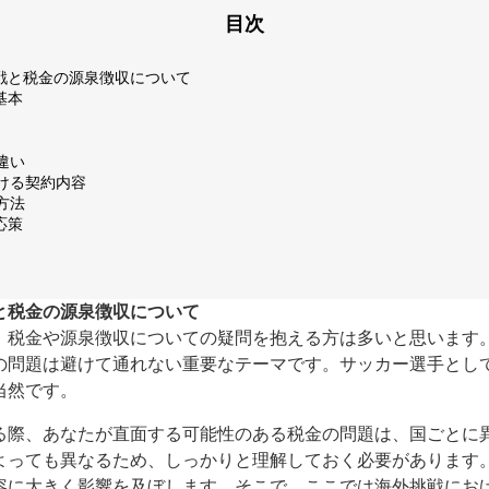
目次
戦と税金の源泉徴収について
基本
違い
受ける契約内容
方法
応策
と税金の源泉徴収について
、税金や源泉徴収についての疑問を抱える方は多いと思います
の問題は避けて通れない重要なテーマです。サッカー選手とし
当然です。
る際、あなたが直面する可能性のある税金の問題は、国ごとに
よっても異なるため、しっかりと理解しておく必要があります
容に大きく影響を及ぼします。そこで、ここでは海外挑戦にお