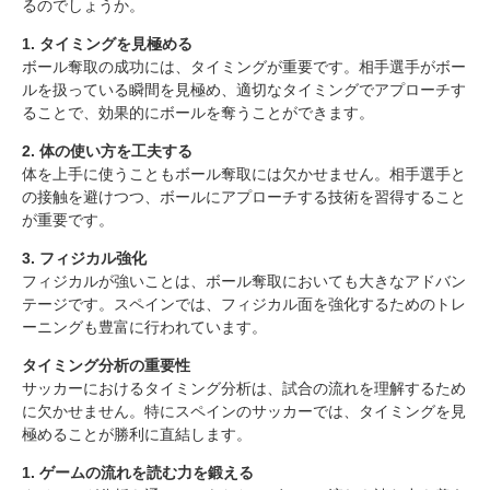
るのでしょうか。
1. タイミングを見極める
ボール奪取の成功には、タイミングが重要です。相手選手がボー
ルを扱っている瞬間を見極め、適切なタイミングでアプローチす
ることで、効果的にボールを奪うことができます。
2. 体の使い方を工夫する
体を上手に使うこともボール奪取には欠かせません。相手選手と
の接触を避けつつ、ボールにアプローチする技術を習得すること
が重要です。
3. フィジカル強化
フィジカルが強いことは、ボール奪取においても大きなアドバン
スペインにおけるサッカー留学の魅力
テージです。スペインでは、フィジカル面を強化するためのトレ
スペインでのサッカー留学はなぜ重要か
ーニングも豊富に行われています。
ボール奪取の技術を磨く
タイミング分析の重要性
1. タイミングを見極める
サッカーにおけるタイミング分析は、試合の流れを理解するため
2. 体の使い方を工夫する
に欠かせません。特にスペインのサッカーでは、タイミングを見
3. フィジカル強化
極めることが勝利に直結します。
タイミング分析の重要性
1. ゲームの流れを読む力を鍛える
1. ゲームの流れを読む力を鍛える