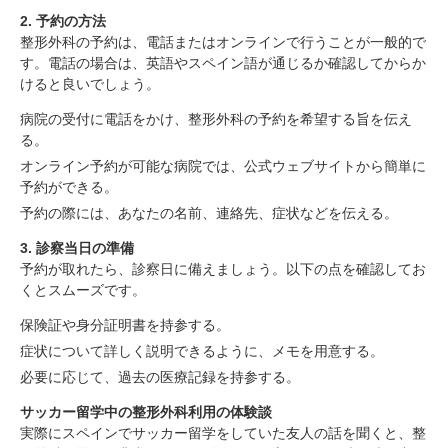
2. 予約の方法
整形外科の予約は、電話またはオンラインで行うことが一般的で
す。電話の場合は、英語やスペイン語が通じるか確認してからか
けると良いでしょう。
病院の受付に電話をかけ、整形外科の予約を希望する旨を伝え
る。
オンライン予約が可能な病院では、公式ウェブサイトから簡単に
予約ができる。
予約の際には、あなたの名前、連絡先、症状などを伝える。
3. 診察当日の準備
スペインでのサッカー留学と整形外科の予約方法
整形外科の予約の重要性
予約が取れたら、診察日に備えましょう。以下の点を確認してお
スペインでの整形外科の予約方法
くとスムーズです。
保険証や身分証明書を持参する。
1. 病院の選定
2. 予約の方法
症状について詳しく説明できるように、メモを用意する。
3. 診察当日の準備
必要に応じて、過去の医療記録を持参する。
サッカー留学中の整形外科利用の体験談
整形外科の専門性と信頼性
サッカー留学中の整形外科利用の体験談
まとめ
実際にスペインでサッカー留学をしていた友人の話を聞くと、整