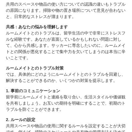
共用のスペースや物品の使い方についての認識の違いもトラブル
の原因になります。掃除や物の置き場所について意見が合わない
と、日常的なストレスが溜まります。
共感：あなたの悩みを理解します
ルームメイトとのトラブルは、留学生活の中で非常にストレスフ
ルな経験です。あなたが直面しているかもしれない問題に対し
て、心から共感します。サッカーに専念したいのに、ルームメイ
スペインでのサッカー留学におけるルームメイトとの
トとの関係が悪化することで集中力を欠いてしまうのは本当に辛
トラブル対策
いことです。
ルームメイトとのトラブルが起こる理由
ルームメイトとのトラブル対策
1. 生活リズムの違い
では、具体的にどのようにルームメイトとのトラブルを回避し、
2. 文化の違い
解決することができるのか、いくつかの対策を提示します。
3. 生活空間の管理
共感：あなたの悩みを理解します
1. 事前のコミュニケーション
ルームメイトとのトラブル対策
留学前にルームメイトと連絡を取り合い、生活スタイルや価値観
を共有しましょう。お互いの期待を明確にすることで、初期のト
1. 事前のコミュニケーション
ラブルを防ぐことができます。
2. ルールの設定
3. 定期的なミーティング
2. ルールの設定
4. 互いのプライバシーを尊重する
共用スペースや物品の使用に関するルールを設定することが大切
5. トラブルが発生した場合の対処法
です。例えば、掃除のスケジュールや共有物の管理方法を決めて