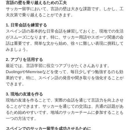
言語の壁を乗り越えるための工夫
2. 簡単なフレーズを覚える
サッカー留学において、言語の壁は大きな課題です。しかし、工
3. チームメイトに頼る
夫次第で乗り越えることができます。
言語の壁を乗り越えるための工夫
1. 日常会話を練習する
1. 日常会話を練習する
スペイン語の基本的な日常会話を練習しておくと、現地での生活
2. アプリを活用する
がスムーズになります。特に、サッカー用語やスポーツ関連の会
3. 現地の友達を作る
話は重要です。簡単な文から始め、徐々に難しい表現に挑戦して
スペインでのサッカー留学を成功させるために
みましょう。
1. 目標を設定する
2. アプリを活用する
2. 積極的に参加する
最近では、言語学習に役立つアプリがたくさんあります。
3. フィードバックを求める
DuolingoやMemriseなどを使って、毎日少しずつ勉強するのも効
まとめ
果的です。特に、スペイン語の発音や聞き取りを強化することが
できます。
3. 現地の友達を作る
現地の友達を作ることで、実際の会話を通じて言語力を向上させ
ることができます。サッカーを通じての交流は、共通の話題があ
るため始めやすいです。地域のサッカーチームに参加することも
一つの方法です。
スペインでのサッカー留学を成功させるために