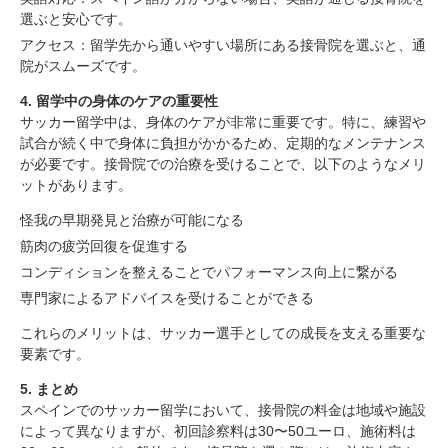
選ぶと安心です。
スペインでのサッカー留学における接骨院の料金目安
アクセス：留学先から通いやすい場所にある接骨院を選ぶと、通
について
院がスムーズです。
1. スペインでのサッカー留学を考えるあなたへ
4. 留学中の身体のケアの重要性
2. スペインの接骨院の料金目安
サッカー留学中は、身体のケアが非常に重要です。特に、練習や
3. 接骨院を選ぶ際のポイント
試合が続く中で身体に負担がかかるため、定期的なメンテナンス
4. 留学中の身体のケアの重要性
が必要です。接骨院での治療を受けることで、以下のようなメリ
5. まとめ
ットがあります。
怪我の早期発見と治療が可能になる
筋肉の疲労回復を促進する
コンディションを整えることでパフォーマンス向上に繋がる
専門家によるアドバイスを受けることができる
これらのメリットは、サッカー選手としての成長を支える重要な
要素です。
5. まとめ
スペインでのサッカー留学において、接骨院の料金は地域や施設
によって異なりますが、初回診察料は30〜50ユーロ、施術料は