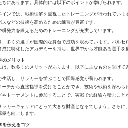
たちにあります。具体的には以下のポイントが挙げられます。
ペインでは、戦術理解を重視したトレーニングが行われていま
パスなどの技術を高めるための練習が豊富です。
や瞬発力を鍛えるためのトレーニングが充実しています。
り、多くの選手が国際的な舞台で成功を収めています。バルセ
育成に特化したアカデミーを持ち、世界中から才能ある選手を
留学のメリット
には、数多くのメリットがあります。以下に主なものを挙げて
で生活し、サッカーを学ぶことで国際感覚が養われます。
コーチから直接指導を受けることができ、技術や戦術を深めら
グやトーナメントに参加することで、実戦での経験を積むこと
サッカーキャリアにとって大きな財産となるでしょう。さらに
構築も向上します。
留学を伝えるコツ