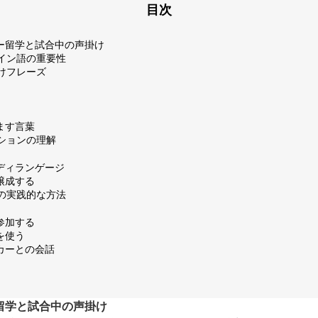
目次
ー留学と試合中の声掛け
ペイン語の重要性
掛けフレーズ
励ます言葉
ーションの理解
ボディランゲージ
を醸成する
めの実践的な方法
に参加する
材を使う
ーカーとの会話
留学と試合中の声掛け