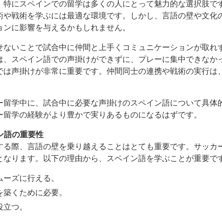
、特にスペインでの留学は多くの人にとって魅力的な選択肢で
術や戦術を学ぶには最適な環境です。しかし、言語の壁や文化
ョンに影響を与えるかもしれません。
せないことで試合中に仲間と上手くコミュニケーションが取れ
は、スペイン語での声掛けができずに、プレーに集中できなか
では声掛けが非常に重要です。仲間同士の連携や戦術の実行は
ー留学中に、試合中に必要な声掛けのスペイン語について具体
ー留学の経験がより豊かで実りあるものになるはずです。
イン語の重要性
する際、言語の壁を乗り越えることはとても重要です。サッカ
となります。以下の理由から、スペイン語を学ぶことが重要で
ムーズに行える。
を築くために必要。
役立つ。