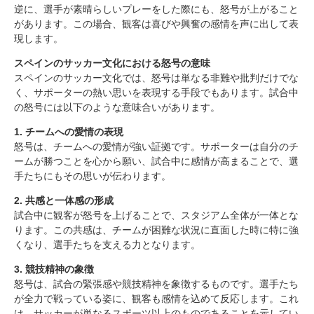
逆に、選手が素晴らしいプレーをした際にも、怒号が上がること
があります。この場合、観客は喜びや興奮の感情を声に出して表
現します。
スペインのサッカー文化における怒号の意味
スペインのサッカー文化では、怒号は単なる非難や批判だけでな
く、サポーターの熱い思いを表現する手段でもあります。試合中
の怒号には以下のような意味合いがあります。
1. チームへの愛情の表現
スペインのサッカー留学について
怒号は、チームへの愛情が強い証拠です。サポーターは自分のチ
試合中の怒号とは？
ームが勝つことを心から願い、試合中に感情が高まることで、選
手たちにもその思いが伝わります。
1. 不正や疑問のある判定
2. プレースタイルに対する不満
2. 共感と一体感の形成
3. 素晴らしいプレーへの称賛
試合中に観客が怒号を上げることで、スタジアム全体が一体とな
スペインのサッカー文化における怒号の意味
ります。この共感は、チームが困難な状況に直面した時に特に強
くなり、選手たちを支える力となります。
1. チームへの愛情の表現
2. 共感と一体感の形成
3. 競技精神の象徴
3. 競技精神の象徴
怒号は、試合の緊張感や競技精神を象徴するものです。選手たち
スペインでのサッカー留学を通じた体験
が全力で戦っている姿に、観客も感情を込めて反応します。これ
1. 現地のサポーターとの交流
は、サッカーが単なるスポーツ以上のものであることを示してい