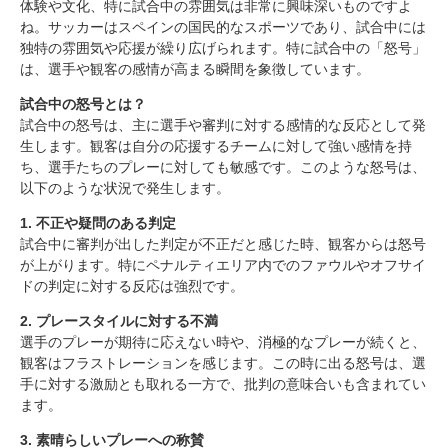
体験や文化、特に試合中の雰囲気は非常に興味深いものですよ
ね。サッカーはスペインの国民的なスポーツであり、試合中には
独特の雰囲気や応援が繰り広げられます。特に試合中の「怒号」
は、選手や観客の感情が高まる瞬間を象徴しています。
試合中の怒号とは？
試合中の怒号は、主に選手や審判に対する感情的な反応として発
生します。観客は自分の応援するチームに対して強い感情を持
ち、選手たちのプレーに対しても敏感です。このような怒号は、
以下のような状況で発生します。
1. 不正や疑問のある判定
試合中に審判が出した判定が不正だと感じた時、観客からは怒号
が上がります。特にペナルティエリア内でのファウルやオフサイ
ドの判定に対する反応は強烈です。
2. プレースタイルに対する不満
選手のプレーが期待に応えない時や、消極的なプレーが続くと、
観客はフラストレーションを感じます。この時に出る怒号は、選
手に対する激励とも取れる一方で、批判の意味合いも含まれてい
ます。
3. 素晴らしいプレーへの称賛